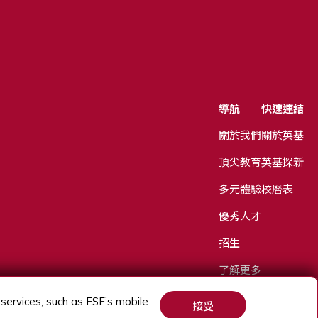
導航
快速連結
關於我們
關於英基
頂尖教育
英基探新
多元體驗
校曆表
優秀人才
招生
了解更多
ervices, such as ESF’s mobile
接受