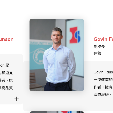
unson
Gavin F
副校長
運營
nson 是一
Gavin Fau
力和遠見
一位敬業的
導者，她
作者，擁有
供高品質
國際經驗，
並讓年輕
國、埃及、
揮他們的
香港任教。
a 擁有分