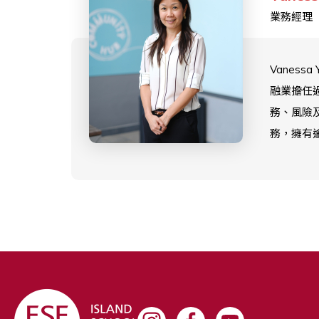
發表演講
業務經理
位經驗豐
於在英基
領導者。
營造一個
Vanessa 
勝、面向
融業擔任
習環境，
務、風險
學生追求
務，擁有
養全球意
的行業經
們能夠理
在預算規
世界並與
資源合規
意義的互
化方面的
驗，Vane
提供可持
支援，並
群培養安