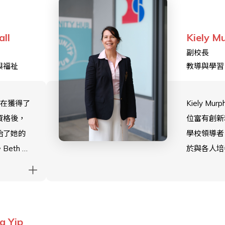
英基港島中
學位，還
前，Gavin
體和電子
all
Kiely M
另一所私立
學位以及
副校長
教了七年。
長資格。
與福祉
教導與學習
分職業生
國渡過，
積累了教
ll 在獲得了
Kiely Mur
領導方面
資格後，
位富有創新
驗，既擔
始了她的
學校領導者
導者，也
Beth 在
於與各人培
理事。
港的學校
的關係，並
期就建立夥
二十年的
和教職員工
可持續
一位充滿
屬感、參與
創新和
國語言和
人化，她認
a Yip
教育等主題
，也是一
要素對於成