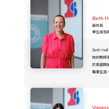
子生物學
擁有多媒
Beth H
學習碩士
副校長
教師和校
學生成就
她的大部
涯都在英
在那裏她
Beth Ha
育和策略
她的教師
的豐富經
於英國開
任高級領
職業生涯。
擔任學校
英國和香
Nina 定
擁有超過
伴關係、
經驗，是
性、課堂
熱情的英
Vaness
STEM 
文學教師