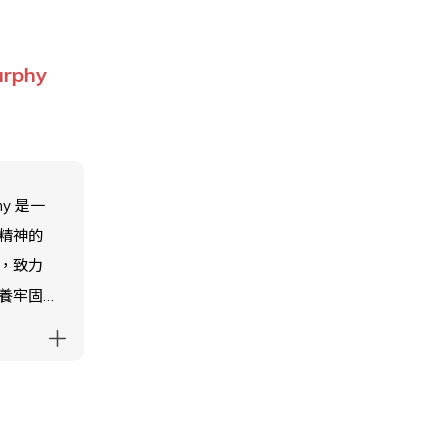
學之
 在香港
urphy
學校任
phy 是一
精神的
，致力
養牢固
為學生
提高歸
度和個
為這些
功至關