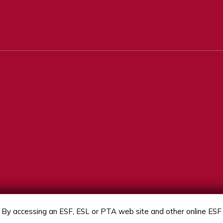
a 持有工商
學位，並
的執業會
ified
nt)。
By accessing an ESF, ESL or PTA web site and other online ESF s