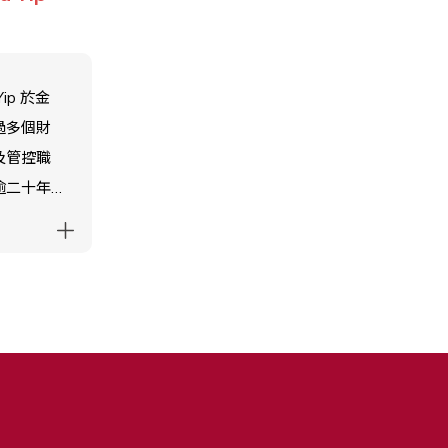
。她致力
富的高級
重要。Kiel
港島中學
建一個具包
引人入
支援性的社
Yip 於金
未來的學
每個人都感
過多個財
支持每位
重視。
及管控職
卓越並培
逾二十年
識，使他
驗。憑藉
解周圍的
劃、人力
之進行有
及流程優
動。
豐富經
ssa 致力
續的運作
為學校社
全的學習