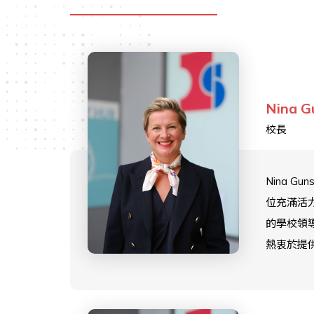
Nina G
校長
Nina Gu
位充滿活
的學校領
熱衷於提
的教育，
人充分發
潛力。Nin