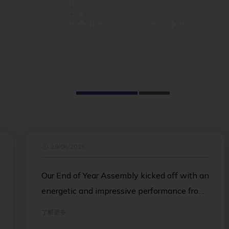
29/06/2026
Our End of Year Assembly kicked off with an
energetic and impressive performance from
the Island School Dance Team, delighting
了解更多
the crowd. Ian then followed with a