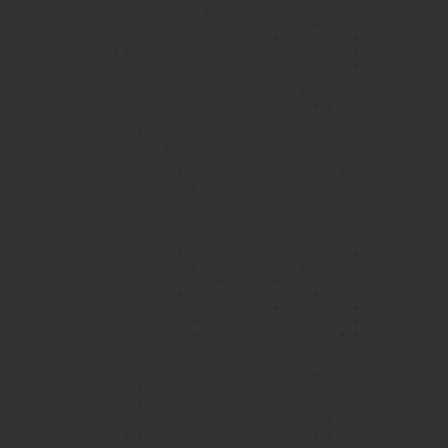
我在港島學校已經度過了充實的五年（而且還在繼
續！），這個社群已經成為我的第二個家。這種感
覺不僅來自優秀的教學團隊和一流的設施，還來自
一個同伴社區，使所有Islander能夠在各自的領域
成長和發展。
了解更多
Vijay，Year 12學生