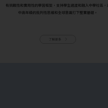
有挑戰性和實用性的學習框架，支持學生過渡和融入中學社區，
中高年級的批判性思維和全球意識打下堅實基礎。
了解更多